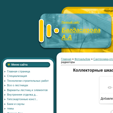
Понеде
Личный сайт
Багдасарова
А.А
Главная
»
Фотоальбом
»
Сантехника,от
радиаторы
Меню сайта
Коллекторные шка
Главная страница
Специализация
Технологии строительных работ
Все о лестницах
Варианты лестниц и элементов
Внутренняя отделка д...
Добавле
Гипсокартонные конст...
12
Бани и сауны
темы