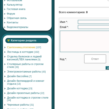
Фотоальбом
Калькулятор
Гостевая книга
Всего комментариев
:
0
Форум
Обратная связь
Имя *:
Контакты
Email *:
Видеоматериалы
Категории раздела
Сантехника,отопление
[137]
Лестницы в коттедже
[192]
Отделка балконов и лоджий
Код *:
вагонкой,ПВХ панелями
[5]
Столярные работы в строгом
стиле
[33]
Электромонтажные работы
[43]
Дизайн бассейна
[7]
Дизайн биллиардной и комнат
отдыха
[13]
Дизайн коттеджа
[23]
Дизайн-проектные работы
[22]
Дизайн коттеджа в строгом стиле
[14]
Черновые работы
[31]