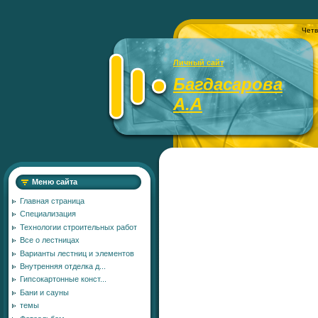
Четв
Личный сайт
Багдасарова
А.А
Меню сайта
Главная страница
Специализация
Технологии строительных работ
Все о лестницах
Варианты лестниц и элементов
Внутренняя отделка д...
Гипсокартонные конст...
Бани и сауны
темы