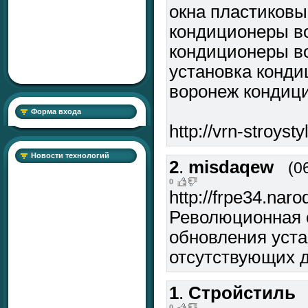
окна пластиков
кондиционеры в
кондиционеры в
установка конд
воронеж кондиц
Форма входа
http://vrn-stroysty
Новости технологий
2
.
misdaqew
(0
0
http://frpe34.naro
Революционная с
обновления уст
отсутствующих 
1
.
Стройстиль
0