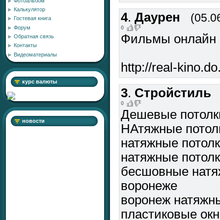
Фотоальбом
Калькулятор
4
.
Даурен
(05.0
Гостевая книга
0
Форум
Фильмы онлайн 
Обратная связь
Контакты
Видеоматериалы
http://real-kino.d
курс валюты
3
.
Стройстиль
0
Дешевые потолк
новости
НАтяжные потол
натяжные потолк
натяжные потол
бесшовные натя
воронеже
воронеж натяжн
пластиковые окн