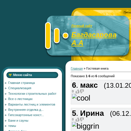
Пятн
Личный сайт
Багдасарова
А.А
Главная
»
Гостевая книга
Меню сайта
Показано
1
-
6
из
6
сообщений
6
.
макс
Главная страница
(13.01.2
Специализация
0
Технологии строительных работ
Все о лестницах
Варианты лестниц и элементов
Внутренняя отделка д...
5
.
Ирина
(06.12
Гипсокартонные конст...
0
Бани и сауны
темы