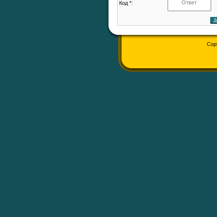
Код *:
Cop