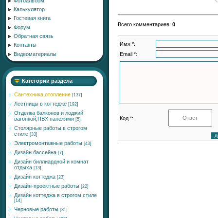
Фотоальбом
Калькулятор
Гостевая книга
Всего комментариев
:
0
Форум
Обратная связь
Имя *:
Контакты
Email *:
Видеоматериалы
Категории раздела
Сантехника,отопление
[137]
Лестницы в коттедже
[192]
Отделка балконов и лоджий
Код *:
вагонкой,ПВХ панелями
[5]
Столярные работы в строгом
стиле
[33]
Электромонтажные работы
[43]
Дизайн бассейна
[7]
Дизайн биллиардной и комнат
отдыха
[13]
Дизайн коттеджа
[23]
Дизайн-проектные работы
[22]
Дизайн коттеджа в строгом стиле
[14]
Черновые работы
[31]