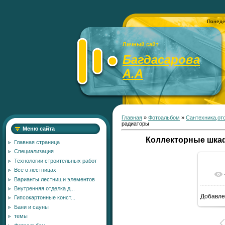
Понеде
Личный сайт
Багдасарова
А.А
Главная
»
Фотоальбом
»
Сантехника,от
радиаторы
Меню сайта
Коллекторные шка
Главная страница
Специализация
Технологии строительных работ
Все о лестницах
Варианты лестниц и элементов
Внутренняя отделка д...
Добавле
Гипсокартонные конст...
12
Бани и сауны
темы