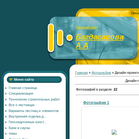
Пятн
Личный сайт
Багдасарова
А.А
Главная
»
Фотоальбом
» Дизайн-проект
Меню сайта
Дизайн-
Главная страница
Фотографий в разделе
:
22
Специализация
Технологии строительных работ
Фотография 1
Все о лестницах
Варианты лестниц и элементов
Внутренняя отделка д...
Гипсокартонные конст...
08.01.2010
Бани и сауны
темы
Aleks