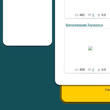
462
0
0.0
Визуализация Таунхауса
08.01.2010
Aleks
459
0
0.0
Cop