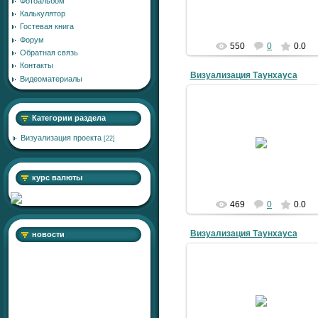
Фотоальбом
Калькулятор
Гостевая книга
Форум
550
0
0.0
Обратная связь
Контакты
Визуализация Таунхауса
Видеоматериалы
Категории раздела
08.01.2010
Визуализация проекта
[22]
Aleks
курс валюты
469
0
0.0
Визуализация Таунхауса
новости
08.01.2010
Aleks