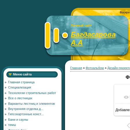
Воскре
Личный сайт
Багдасарова
А.А
Главная
»
Фотоальбом
»
Дизайн-проект
Меню сайта
Ф
Главная страница
Специализация
Технологии строительных работ
Все о лестницах
Варианты лестниц и элементов
Внутренняя отделка д...
Добавле
15
Гипсокартонные конст...
Бани и сауны
темы