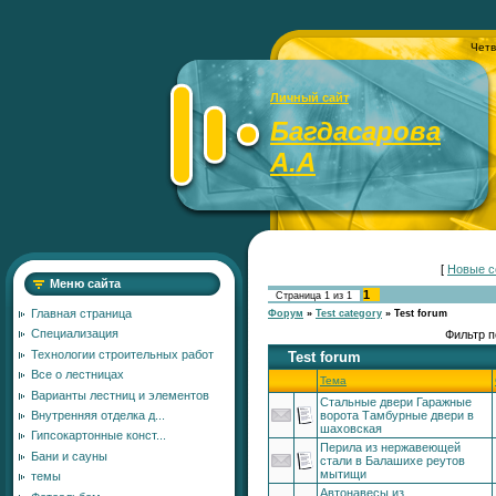
Четв
Личный сайт
Багдасарова
А.А
[
Новые с
Меню сайта
1
Страница
1
из
1
Главная страница
Форум
»
Test category
»
Test forum
Специализация
Фильтр п
Технологии строительных работ
Test forum
Все о лестницах
Тема
Варианты лестниц и элементов
Стальные двери Гаражные
Внутренняя отделка д...
ворота Тамбурные двери в
шаховская
Гипсокартонные конст...
Перила из нержавеющей
Бани и сауны
стали в Балашихе реутов
мытищи
темы
Автонавесы из