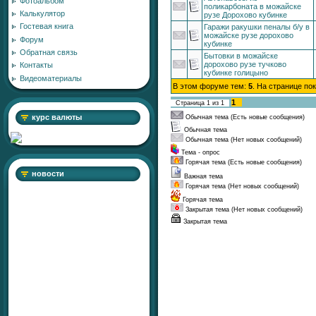
Фотоальбом
поликарбоната в можайске
Калькулятор
рузе Дорохово кубинке
Гостевая книга
Гаражи ракушки пеналы б/у в
можайске рузе дорохово
Форум
кубинке
Обратная связь
Бытовки в можайске
дорохово рузе тучково
Контакты
кубинке голицыно
Видеоматериалы
В этом форуме тем:
5
. На странице по
1
Страница
1
из
1
курс валюты
Обычная тема (Есть новые сообщения)
Обычная тема
Обычная тема (Нет новых сообщений)
Тема - опрос
Горячая тема (Есть новые сообщения)
новости
Важная тема
Горячая тема (Нет новых сообщений)
Горячая тема
Закрытая тема (Нет новых сообщений)
Закрытая тема