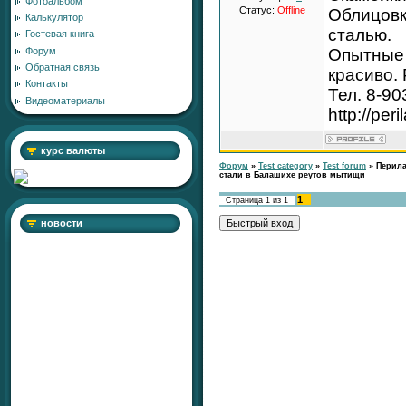
Фотоальбом
Статус:
Offline
Облицовк
Калькулятор
сталью.
Гостевая книга
Форум
Опытные 
Обратная связь
красиво.
Контакты
Тел. 8-90
Видеоматериалы
http://per
курс валюты
Форум
»
Test category
»
Test forum
»
Перила
стали в Балашихе реутов мытищи
1
Страница
1
из
1
новости