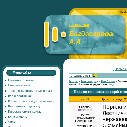
Субб
Личный сайт
Багдасарова
А.А
[
Новые с
Меню сайта
1
Страница
1
из
1
Главная страница
Форум
»
Test category
»
Test forum
»
Перила
стали в Балашихе реутов мытищи
Специализация
Технологии строительных работ
Перила из нержавеющей ста
Все о лестницах
yar08
Дата: Пятница, 2
Варианты лестниц и элементов
Перила и
Внутренняя отделка д...
Рядовой
Гипсокартонные конст...
Лестничн
Группа:
Бани и сауны
Пользователи
нержавею
Сообщений:
2
темы
Скамейки
Репутация:
0