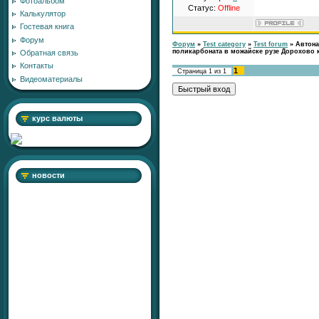
Фотоальбом
Статус:
Offline
Калькулятор
Гостевая книга
Форум
Форум
»
Test category
»
Test forum
»
Автона
поликарбоната в можайске рузе Дорохово 
Обратная связь
Контакты
1
Страница
1
из
1
Видеоматериалы
курс валюты
новости