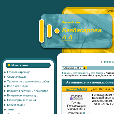
Субб
Личный сайт
Багдасарова
А.А
[
Новые с
Меню сайта
1
Страница
1
из
1
Главная страница
Форум
»
Test category
»
Test forum
»
Автона
поликарбоната в можайске рузе Дорохово 
Специализация
Технологии строительных работ
Автонавесы из поликарбона
Все о лестницах
aaa79269747014
Дата: Пятница, 2
Варианты лестниц и элементов
Изготавливаем и
Внутренняя отделка д...
Рядовой
Большой опыт ра
Гипсокартонные конст...
доступны всем.
Группа:
Тел. 8-926-974-7
Бани и сауны
Пользователи
Сообщений:
3
темы
Репутация:
0