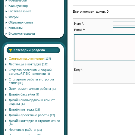
Фотоальбом
Калькулятор
Гостевая книга
Всего комментариев
:
0
Форум
Обратная связь
Имя *:
Контакты
Email *:
Видеоматериалы
Категории раздела
Сантехника,отопление
[137]
Лестницы в коттедже
[192]
Код *:
Отделка балконов и лоджий
вагонкой,ПВХ панелями
[5]
Столярные работы в строгом
стиле
[33]
Электромонтажные работы
[43]
Дизайн бассейна
[7]
Дизайн биллиардной и комнат
отдыха
[13]
Дизайн коттеджа
[23]
Дизайн-проектные работы
[22]
Дизайн коттеджа в строгом стиле
[14]
Черновые работы
[31]