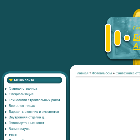
Лич
Б
А
Главная
»
Фотоальбом
»
Сантехника,от
Меню сайта
Главная страница
Специализация
Технологии строительных работ
Все о лестницах
Варианты лестниц и элементов
Внутренняя отделка д...
Гипсокартонные конст...
Бани и сауны
темы