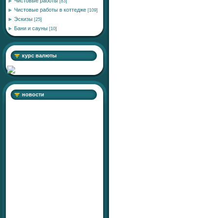
Чистовые работы
[83]
Чистовые работы в коттедже
[109]
Эскизы
[25]
Бани и сауны
[10]
курс валюты
новости