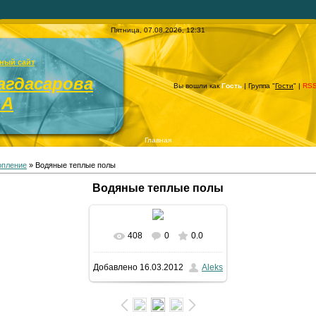
Пятница, 07.08.2026, 12:31
ный сайт
агдасарова
Вы вошли как
Гость
| Группа "
Гости
" |
RS
.А
Главная
опление
» Водяные теплые полы
Водяные теплые полы
408
0
0.0
В реальном размере
Добавлено
16.03.2012
Aleks
768x1020
/ 424.4Kb