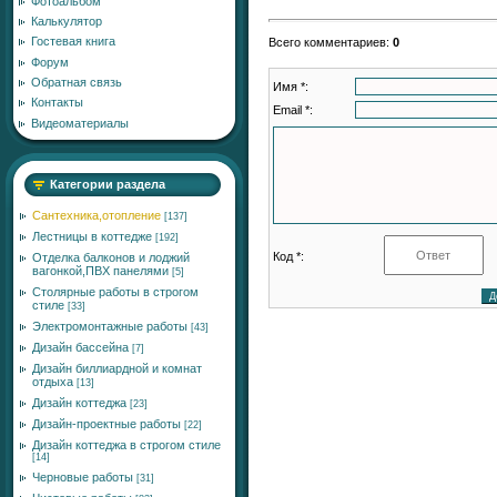
Фотоальбом
Калькулятор
Гостевая книга
Всего комментариев
:
0
Форум
Обратная связь
Имя *:
Контакты
Email *:
Видеоматериалы
Категории раздела
Сантехника,отопление
[137]
Лестницы в коттедже
[192]
Код *:
Отделка балконов и лоджий
вагонкой,ПВХ панелями
[5]
Столярные работы в строгом
стиле
[33]
Электромонтажные работы
[43]
Дизайн бассейна
[7]
Дизайн биллиардной и комнат
отдыха
[13]
Дизайн коттеджа
[23]
Дизайн-проектные работы
[22]
Дизайн коттеджа в строгом стиле
[14]
Черновые работы
[31]