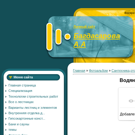
Воскре
Личный сайт
Багдасарова
А.А
Главная
»
Фотоальбом
»
Сантехника,от
Меню сайта
Водян
Главная страница
Специализация
Технологии строительных работ
Все о лестницах
Варианты лестниц и элементов
Внутренняя отделка д...
Добавле
7
Гипсокартонные конст...
Бани и сауны
темы