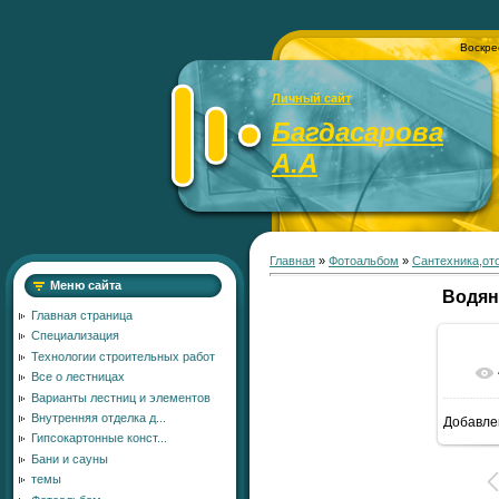
Воскре
Личный сайт
Багдасарова
А.А
Главная
»
Фотоальбом
»
Сантехника,от
Меню сайта
Водян
Главная страница
Специализация
Технологии строительных работ
Все о лестницах
Варианты лестниц и элементов
Внутренняя отделка д...
Добавле
7
Гипсокартонные конст...
Бани и сауны
темы