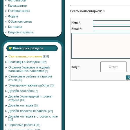
Фотоальбом
Калькулятор
Гостевая книга
Всего комментариев
:
0
Форум
Обратная связь
Имя *:
Контакты
Email *:
Видеоматериалы
Категории раздела
Сантехника,отопление
[137]
Лестницы в коттедже
[192]
Код *:
Отделка балконов и лоджий
вагонкой,ПВХ панелями
[5]
Столярные работы в строгом
стиле
[33]
Электромонтажные работы
[43]
Дизайн бассейна
[7]
Дизайн биллиардной и комнат
отдыха
[13]
Дизайн коттеджа
[23]
Дизайн-проектные работы
[22]
Дизайн коттеджа в строгом стиле
[14]
Черновые работы
[31]