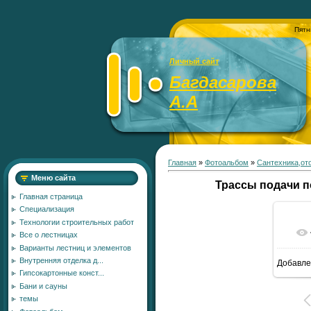
Пятн
Личный сайт
Багдасарова
А.А
Главная
»
Фотоальбом
»
Сантехника,от
Меню сайта
Трассы подачи 
Главная страница
Специализация
Технологии строительных работ
Все о лестницах
Варианты лестниц и элементов
Внутренняя отделка д...
Добавле
1
Гипсокартонные конст...
Бани и сауны
темы