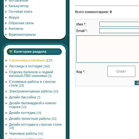
Фотоальбом
Калькулятор
Гостевая книга
Всего комментариев
:
0
Форум
Обратная связь
Имя *:
Контакты
Email *:
Видеоматериалы
Категории раздела
Сантехника,отопление
[137]
Лестницы в коттедже
[192]
Код *:
Отделка балконов и лоджий
вагонкой,ПВХ панелями
[5]
Столярные работы в строгом
стиле
[33]
Электромонтажные работы
[43]
Дизайн бассейна
[7]
Дизайн биллиардной и комнат
отдыха
[13]
Дизайн коттеджа
[23]
Дизайн-проектные работы
[22]
Дизайн коттеджа в строгом стиле
[14]
Черновые работы
[31]