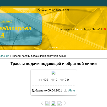
Пятница, 07.08.2026, 02:59
ный сайт
агдасарова
Вы вошли как
Гость
| Группа "
Гости
" |
RS
.А
Главная
опление
» Трассы подачи подающей и обратной линии
Трассы подачи подающей и обратной линии
402
0
0.0
В реальном размере
Добавлено
09.04.2011
Aleks
1024x576
/ 72.6Kb