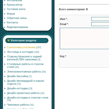
Фотоальбом
Калькулятор
Гостевая книга
Всего комментариев
:
0
Форум
Обратная связь
Имя *:
Контакты
Email *:
Видеоматериалы
Категории раздела
Сантехника,отопление
[137]
Лестницы в коттедже
[192]
Код *:
Отделка балконов и лоджий
вагонкой,ПВХ панелями
[5]
Столярные работы в строгом
стиле
[33]
Электромонтажные работы
[43]
Дизайн бассейна
[7]
Дизайн биллиардной и комнат
отдыха
[13]
Дизайн коттеджа
[23]
Дизайн-проектные работы
[22]
Дизайн коттеджа в строгом стиле
[14]
Черновые работы
[31]