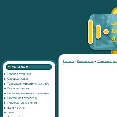
Лич
Б
А
Главная
»
Фотоальбом
»
Сантехника,от
Меню сайта
Главная страница
Специализация
Технологии строительных работ
Все о лестницах
Варианты лестниц и элементов
Внутренняя отделка д...
Гипсокартонные конст...
Бани и сауны
темы