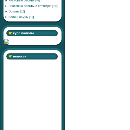
Чистовые работы
[83]
Чистовые работы в коттедже
[109]
Эскизы
[25]
Бани и сауны
[10]
курс валюты
новости