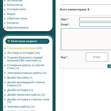
Фотоальбом
Калькулятор
Гостевая книга
Всего комментариев
:
0
Форум
Обратная связь
Имя *:
Контакты
Email *:
Видеоматериалы
Категории раздела
Сантехника,отопление
[137]
Лестницы в коттедже
[192]
Код *:
Отделка балконов и лоджий
вагонкой,ПВХ панелями
[5]
Столярные работы в строгом
стиле
[33]
Электромонтажные работы
[43]
Дизайн бассейна
[7]
Дизайн биллиардной и комнат
отдыха
[13]
Дизайн коттеджа
[23]
Дизайн-проектные работы
[22]
Дизайн коттеджа в строгом стиле
[14]
Черновые работы
[31]