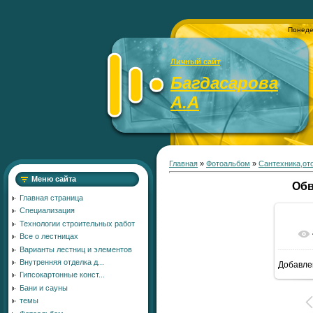
Понеде
Личный сайт
Багдасарова
А.А
Главная
»
Фотоальбом
»
Сантехника,от
Меню сайта
Обв
Главная страница
Специализация
Технологии строительных работ
Все о лестницах
Варианты лестниц и элементов
Внутренняя отделка д...
Добавле
7
Гипсокартонные конст...
Бани и сауны
темы