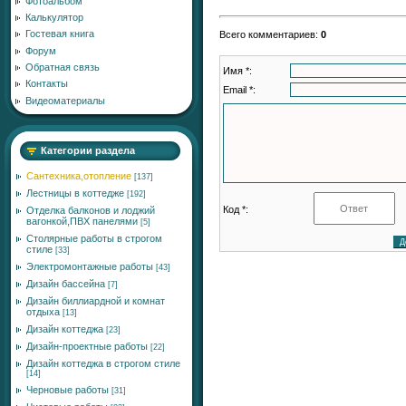
Фотоальбом
Калькулятор
Гостевая книга
Всего комментариев
:
0
Форум
Обратная связь
Имя *:
Контакты
Email *:
Видеоматериалы
Категории раздела
Сантехника,отопление
[137]
Лестницы в коттедже
[192]
Код *:
Отделка балконов и лоджий
вагонкой,ПВХ панелями
[5]
Столярные работы в строгом
стиле
[33]
Электромонтажные работы
[43]
Дизайн бассейна
[7]
Дизайн биллиардной и комнат
отдыха
[13]
Дизайн коттеджа
[23]
Дизайн-проектные работы
[22]
Дизайн коттеджа в строгом стиле
[14]
Черновые работы
[31]