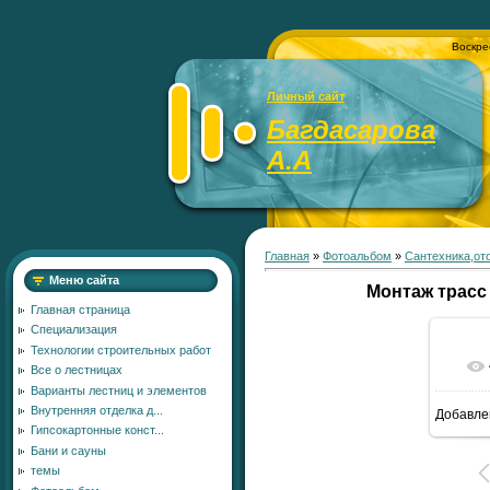
Воскре
Личный сайт
Багдасарова
А.А
Главная
»
Фотоальбом
»
Сантехника,от
Меню сайта
Монтаж трасс
Главная страница
Специализация
Технологии строительных работ
Все о лестницах
Варианты лестниц и элементов
Внутренняя отделка д...
Добавле
7
Гипсокартонные конст...
Бани и сауны
темы