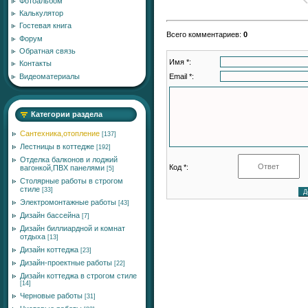
Фотоальбом
Калькулятор
Гостевая книга
Всего комментариев
:
0
Форум
Обратная связь
Имя *:
Контакты
Email *:
Видеоматериалы
Категории раздела
Сантехника,отопление
[137]
Лестницы в коттедже
[192]
Отделка балконов и лоджий
Код *:
вагонкой,ПВХ панелями
[5]
Столярные работы в строгом
стиле
[33]
Электромонтажные работы
[43]
Дизайн бассейна
[7]
Дизайн биллиардной и комнат
отдыха
[13]
Дизайн коттеджа
[23]
Дизайн-проектные работы
[22]
Дизайн коттеджа в строгом стиле
[14]
Черновые работы
[31]