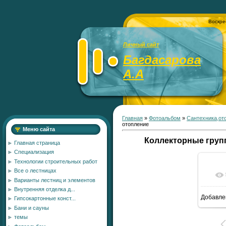
Воскре
Личный сайт
Багдасарова
А.А
Главная
»
Фотоальбом
»
Сантехника,от
отопление
Меню сайта
Коллекторные груп
Главная страница
Специализация
Технологии строительных работ
Все о лестницах
Варианты лестниц и элементов
Внутренняя отделка д...
Добавле
Гипсокартонные конст...
7
Бани и сауны
темы