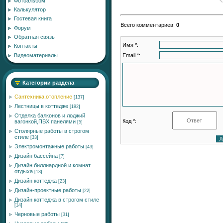
Фотоальбом
Калькулятор
Гостевая книга
Всего комментариев
:
0
Форум
Обратная связь
Имя *:
Контакты
Email *:
Видеоматериалы
Категории раздела
Сантехника,отопление
[137]
Лестницы в коттедже
[192]
Отделка балконов и лоджий
Код *:
вагонкой,ПВХ панелями
[5]
Столярные работы в строгом
стиле
[33]
Электромонтажные работы
[43]
Дизайн бассейна
[7]
Дизайн биллиардной и комнат
отдыха
[13]
Дизайн коттеджа
[23]
Дизайн-проектные работы
[22]
Дизайн коттеджа в строгом стиле
[14]
Черновые работы
[31]