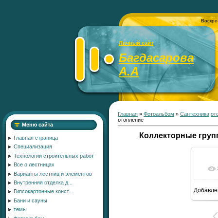
Воскре
Личный сайт
Багдасарова
А.А
Главная
»
Фотоальбом
»
Сантехника,от
отопление
Меню сайта
Коллекторные груп
Главная страница
Специализация
Технологии строительных работ
Все о лестницах
Варианты лестниц и элементов
Внутренняя отделка д...
Добавле
Гипсокартонные конст...
7
Бани и сауны
темы