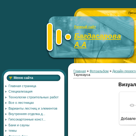
Пятн
Личный сайт
Багдасарова
А.А
Главная
»
Фотоальбом
»
Дизайн-проект
Таунхауса
Меню сайта
Визуал
Главная страница
Специализация
Технологии строительных работ
Все о лестницах
Варианты лестниц и элементов
Внутренняя отделка д...
Добавле
Гипсокартонные конст...
5
Бани и сауны
темы