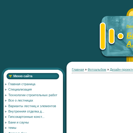
Лич
Б
А
Главная
»
Фотоальбом
»
Дизайн-проект
Меню сайта
Главная страница
Специализация
Технологии строительных работ
Все о лестницах
Варианты лестниц и элементов
Внутренняя отделка д...
Гипсокартонные конст...
Бани и сауны
темы