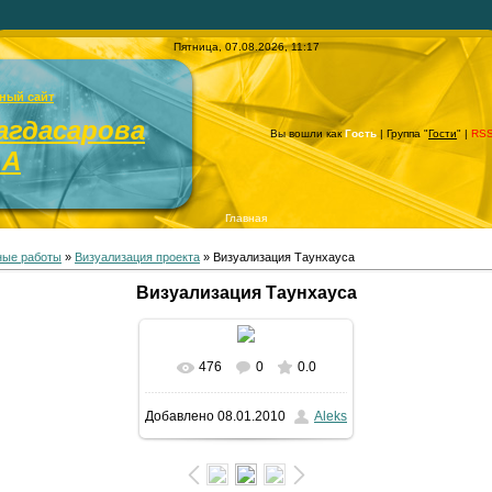
Пятница, 07.08.2026, 11:17
ный сайт
агдасарова
Вы вошли как
Гость
| Группа "
Гости
" |
RS
.А
Главная
ные работы
»
Визуализация проекта
» Визуализация Таунхауса
Визуализация Таунхауса
476
0
0.0
В реальном размере
Добавлено
08.01.2010
Aleks
751x500
/ 122.3Kb