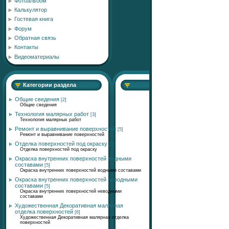
Фотоальбом
Калькулятор
Гостевая книга
Форум
Обратная связь
Контакты
Видеоматериалы
Категории раздела
Общие сведения
[2]
Общие сведения
Технология малярных работ
[3]
Технология малярных работ
Ремонт и выравнивание поверхностей
[5]
Ремонт и выравнивание поверхностей
Отделка поверхностей под окраску
[5]
Отделка поверхностей под окраску
Окраска внутренних поверхностей водными
составами
[5]
Окраска внутренних поверхностей водными составами
Окраска внутренних поверхностей неводными
составами
[5]
Окраска внутренних поверхностей неводными
составами
Художественная Декоративная малярная
отделка поверхностей
[6]
Художественная Декоративная малярная отделка
поверхностей