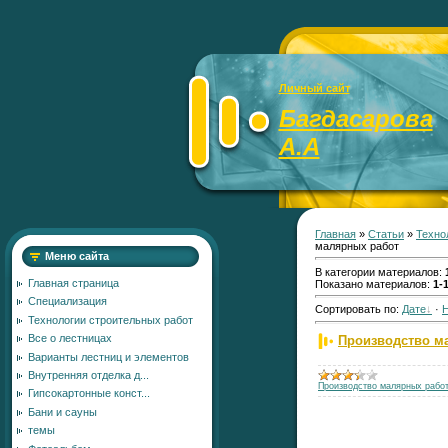
Личный сайт
Багдасарова
А.А
Главная
»
Статьи
»
Техно
малярных работ
Меню сайта
В категории материалов
:
Главная страница
Показано материалов
:
1-
Специализация
Сортировать по
:
Дате
·
Технологии строительных работ
Все о лестницах
Производство м
Варианты лестниц и элементов
Внутренняя отделка д...
Производство малярных рабо
Гипсокартонные конст...
Бани и сауны
темы