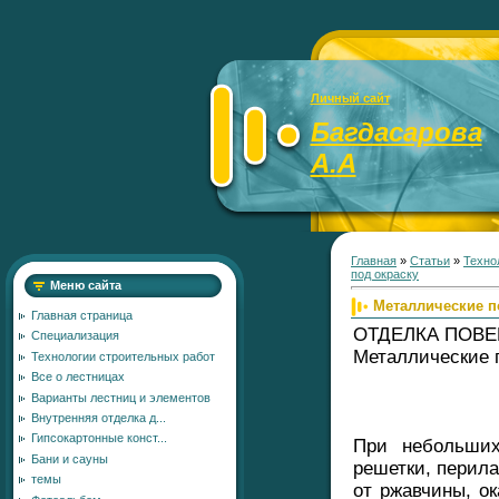
Личный сайт
Багдасарова
А.А
Главная
»
Статьи
»
Техно
под окраску
Меню сайта
Металлические п
Главная страница
ОТДЕЛКА ПОВЕ
Специализация
Металлические 
Технологии строительных работ
Все о лестницах
Варианты лестниц и элементов
Внутренняя отделка д...
Гипсокартонные конст...
При небольших
Бани и сауны
решетки, перила
темы
от ржавчины, о