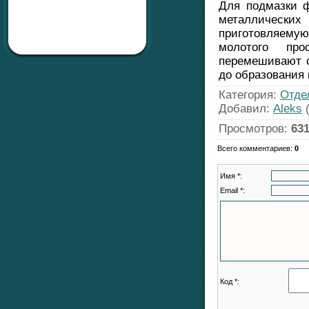
Для подмазки 
металлических
приготовляемую 
молотого про
перемешивают с
до образования 
Категория
:
Отде
Добавил
:
Aleks
(
Просмотров
:
63
Всего комментариев
:
0
Имя *:
Email *:
Код *: