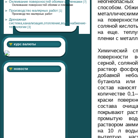
неогнеопасных
Оклеивание поверхностей обоями и пленками
[7]
Оклеивание поверхностей обоями и пленками
способом. Обжи
Производство малярных работ
[1]
металлическим
Производство малярных работ
на поверхнос
Дренажная
система,канализация,отопление,водоснабжение-
соляной кислоты
технологии
[3]
на еще. теплу
пленки с металл
курс валюты
Химический сп
поверхности 
серной, соляно
раствор фосфо
новости
добавкой неб
бутанола или 
состав нанося
количестве 0,1
краски поверх
состава очищ
покрывают рас
промытую вод
раствором амми
на 10 л воды
вытертую нас