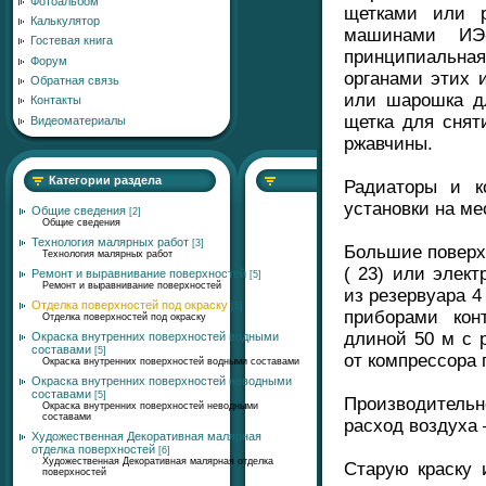
Фотоальбом
щетками или 
Калькулятор
машинами ИЭ-
Гостевая книга
принципиальная
Форум
органами этих 
Обратная связь
или шарошка дл
Контакты
щетка для сняти
Видеоматериалы
ржавчины.
Категории раздела
Радиаторы и к
установки на ме
Общие сведения
[2]
Общие сведения
Технология малярных работ
[3]
Большие поверх
Технология малярных работ
( 23) или элек
Ремонт и выравнивание поверхностей
[5]
Ремонт и выравнивание поверхностей
из резервуара 
Отделка поверхностей под окраску
[5]
приборами кон
Отделка поверхностей под окраску
длиной 50 м с 
Окраска внутренних поверхностей водными
составами
[5]
от компрессора
Окраска внутренних поверхностей водными составами
Окраска внутренних поверхностей неводными
составами
[5]
Производительн
Окраска внутренних поверхностей неводными
составами
расход воздуха 
Художественная Декоративная малярная
отделка поверхностей
[6]
Художественная Декоративная малярная отделка
Старую краску 
поверхностей