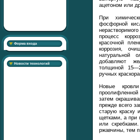
ацетоном или д
При химическ
фосфорной кис
нерастворимог
процесс корр
красочной пле
Форма входа
коррозия, очи
натуральной 
добавляют же
Новости технологий
толщиной 15—
ручных краскор
Новые кровли
проолифленной 
затем окрашиваю
прежде всего з
старую краску 
щетками, а при
или скребками
ржавчины, тем п