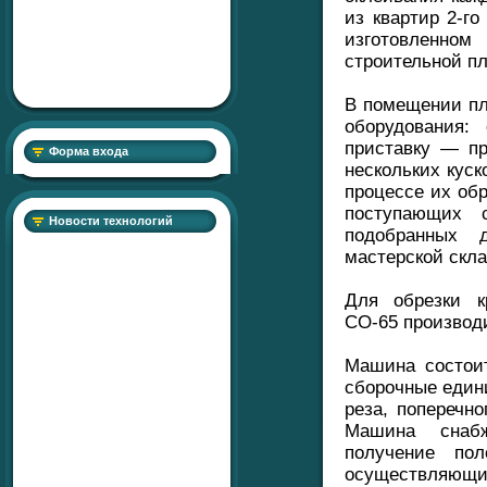
из квартир 2-г
изготовленно
строительной п
В помещении п
оборудования:
приставку — пр
Форма входа
нескольких куск
процессе их обр
поступающих 
Новости технологий
подобранных 
мастерской скла
Для обрезки к
СО-65 производ
Машина состои
сборочные едини
реза, поперечно
Машина снабж
получение по
осуществляющим