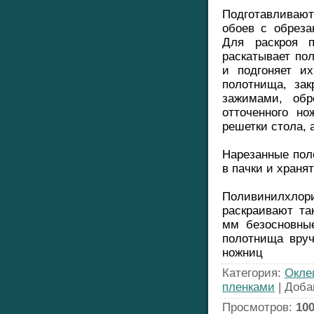
Подготавливают
обоев с обреза
Для раскроя 
раскатывает по
и подгоняет и
полотнища, за
зажимами, обр
отточенного н
решетки стола, а
Нарезанные пол
в пачки и храня
Поливинилхл
раскраивают та
мм безосновны
полотнища вру
ножниц
Категория
:
Окле
пленками
|
Доба
Просмотров
:
10