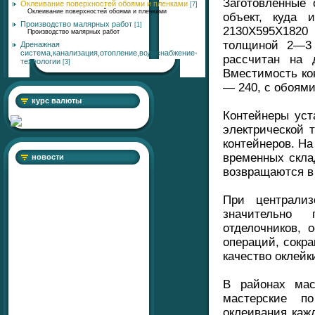
Заготовленные 
Оклеивание поверхностей обоями и пленками
[7]
Оклеивание поверхностей обоями и пленками
объект, куда 
Производство малярных работ
[1]
2130X595X1820
Производство малярных работ
толщиной 2—3 
Дренажная
система,канализация,отопление,водоснабжение-
рассчитан на 
технологии
[3]
Вместимость ко
— 240, с обоями
курс валюты
Контейнеры уст
электрической 
контейнеров. На
временных скла
новости
возвращаются в
При централиз
значительно 
отделочников, 
операций, сокр
качество оклейк
В районах мас
мастерские п
оклеивания каж