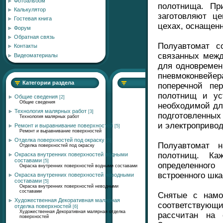
Фотоальбом
полотнища. Пр
Калькулятор
заготовляют це
Гостевая книга
цехах, оснащен
Форум
Обратная связь
Полуавтомат с
Контакты
связанных межд
Видеоматериалы
для одновремен
пневмоконвейе
Категории раздела
поперечной пе
полотнищ и ус
Общие сведения
[2]
Общие сведения
необходимой дл
Технология малярных работ
[3]
подготовленных 
Технология малярных работ
и электропривод
Ремонт и выравнивание поверхностей
[5]
Ремонт и выравнивание поверхностей
Отделка поверхностей под окраску
[5]
Полуавтомат 
Отделка поверхностей под окраску
полотнищ. Ка
Окраска внутренних поверхностей водными
составами
[5]
определенног
Окраска внутренних поверхностей водными составами
встроенного шк
Окраска внутренних поверхностей неводными
составами
[5]
Окраска внутренних поверхностей неводными
составами
Снятые с намо
Художественная Декоративная малярная
соответствую
отделка поверхностей
[6]
Художественная Декоративная малярная отделка
рассчитан на 
поверхностей