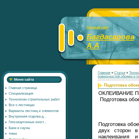
Личный сайт
Багдасарова
А.А
Главная
»
Статьи
»
Техно
поверхностей обоями и п
Меню сайта
Подготовка обое
Главная страница
ОКЛЕИВАНИЕ 
Специализация
Подготовка обое
Технологии строительных работ
Все о лестницах
Варианты лестниц и элементов
Внутренняя отделка д...
Гипсокартонные конст...
Подготовка обое
Бани и сауны
двух сторон в
темы
наклеивания 