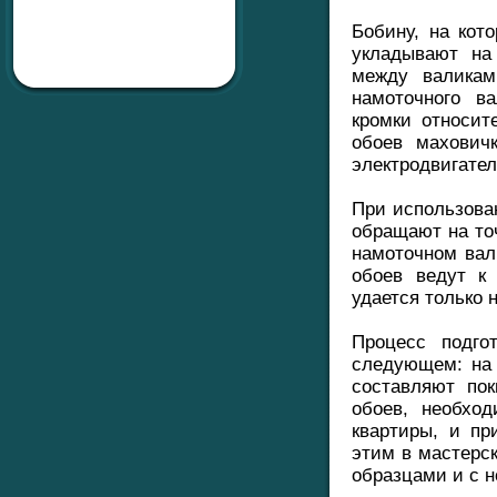
Бобину, на кот
укладывают на
между валикам
намоточного в
кромки относит
обоев махович
электродвигател
При использова
обращают на то
намоточном вал
обоев ведут к
удается только 
Процесс подго
следующем: на
составляют по
обоев, необхо
квартиры, и пр
этим в мастерс
образцами и с н