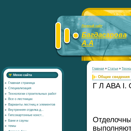
Личный сайт
Багдасарова
А.А
Главная
»
Статьи
»
Техно
Меню сайта
Общие сведения
Главная страница
Г Л АВА 
Специализация
Технологии строительных работ
Все о лестницах
Варианты лестниц и элементов
Внутренняя отделка д...
Гипсокартонные конст...
Отделочн
Бани и сауны
выполн
темы