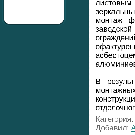
листовы
зеркальны
монтаж ф
заводско
огражде
офакту
асбест
алюминиев
В результ
монтаж
конструкц
отделочног
Категория
Добавил
:
A