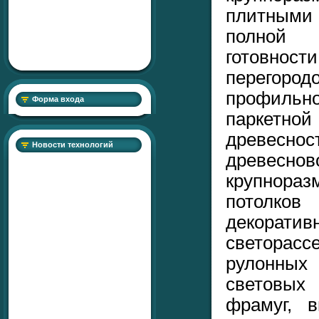
плитными
полной 
готовност
перегор
профиль
Форма входа
паркетной
древеснос
Новости технологий
древесно
крупнораз
потолко
декора
светорас
рулонных
световых
фрамуг, в