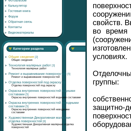
Фотоальбом
поверхнос
Калькулятор
Гостевая книга
сооружени
Форум
свойств. 
Обратная связь
Контакты
во время
Видеоматериалы
(сооруж
изготовле
Категории раздела
условиях.
Общие сведения
[2]
Общие сведения
Технология малярных работ
[3]
Технология малярных работ
Отделочн
Ремонт и выравнивание поверхностей
[5]
Ремонт и выравнивание поверхностей
группы:
Отделка поверхностей под окраску
[5]
Отделка поверхностей под окраску
Окраска внутренних поверхностей водными
составами
[5]
собственн
Окраска внутренних поверхностей водными составами
Окраска внутренних поверхностей неводными
защитно-
составами
[5]
Окраска внутренних поверхностей неводными
составами
поверх
Художественная Декоративная малярная
отделка поверхностей
[6]
оборудова
Художественная Декоративная малярная отделка
поверхностей