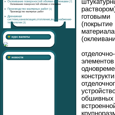
штукату
Оклеивание поверхностей обоями и пленками
[7]
Оклеивание поверхностей обоями и пленками
раствором
Производство малярных работ
[1]
Производство малярных работ
готовым
Дренажная
система,канализация,отопление,водоснабжение-
(покры
технологии
[3]
материал
(оклеиван
курс валюты
отделоч
новости
элемен
однов
конструк
отделочног
устройс
обшивных
встроенн
крупнор