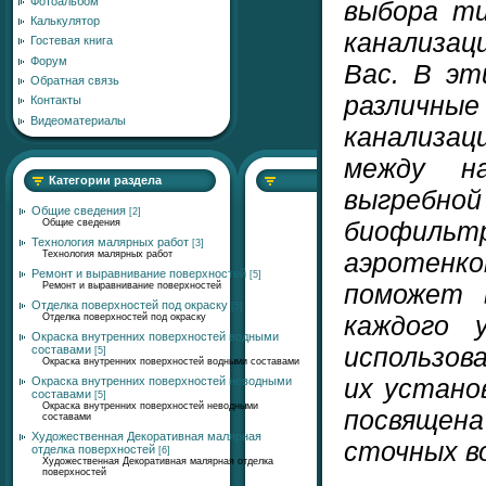
Фотоальбом
выбора т
Калькулятор
канализа
Гостевая книга
Форум
Вас. В э
Обратная связь
различ
Контакты
Видеоматериалы
канализац
между на
Категории раздела
выгреб
Общие сведения
[2]
биофил
Общие сведения
Технология малярных работ
[3]
аэротен
Технология малярных работ
Ремонт и выравнивание поверхностей
[5]
поможет 
Ремонт и выравнивание поверхностей
Отделка поверхностей под окраску
[5]
каждого 
Отделка поверхностей под окраску
Окраска внутренних поверхностей водными
использов
составами
[5]
Окраска внутренних поверхностей водными составами
их устано
Окраска внутренних поверхностей неводными
составами
[5]
Окраска внутренних поверхностей неводными
посвящен
составами
Художественная Декоративная малярная
сточных в
отделка поверхностей
[6]
Художественная Декоративная малярная отделка
поверхностей