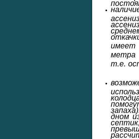
постоя
налич
ассени
ассен
средне
откачк
имеет
метра
т.е. о
возмож
исполь
колод
помог
запаха
дном и
септик
превы
рассч