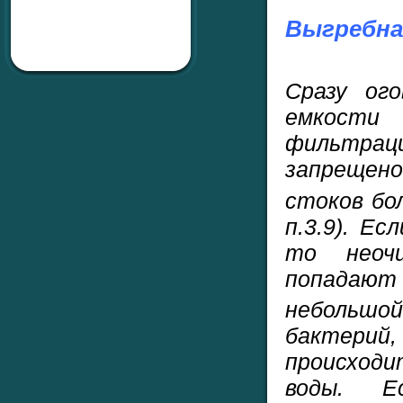
Выгребна
Сразу ого
емкости
фильтр
запрещен
стоков б
п.3.9). Е
то неоч
попадают 
небольшо
бактерий
происход
воды. 