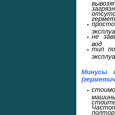
вывоз
загряз
отсут
гермет
прос
эксплу
не зав
вод
тип по
эксплу
Минусы 
(гермети
стоим
машин
стоит
Часто
полто