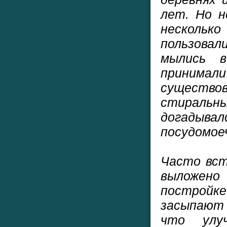
лет. Но н
несколько
пользовал
мылись в
приним
существ
стирал
догадыв
посудомое
Часто вст
выложен
постройке
засыпают
что улу