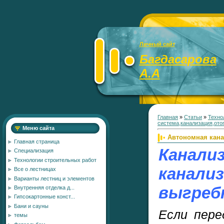
Личный сайт
Багдасарова
А.А
Главная
»
Статьи
»
Техно
система,канализация,ото
Меню сайта
Автономная кана
Главная страница
Канали
Специализация
Технологии строительных работ
кана
Все о лестницах
Варианты лестниц и элементов
выгреб
Внутренняя отделка д...
Гипсокартонные конст...
Бани и сауны
Если пере
темы