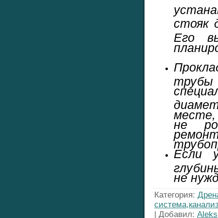
устана
стояк 
Его в
планир
Прокл
трубы
спец
диаме
месте,
не ро
ремонт
трубоп
Если 
глубины
не нуж
Категория
:
Дрен
система,канали
|
Добавил
:
Aleks