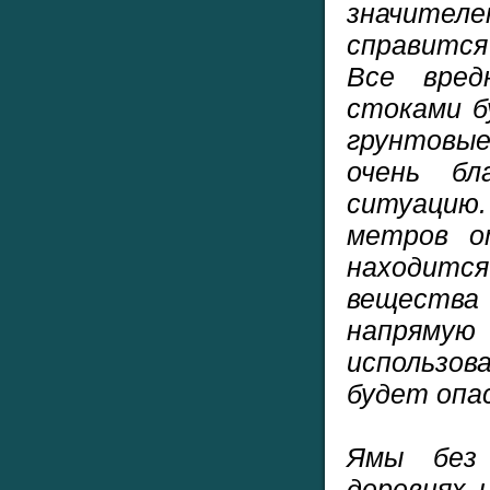
значител
справится
Все вред
стоками б
грунтовые
очень бл
ситуацию.
метров
от
находитс
вещест
напрям
использов
будет опас
Ямы без
деревнях 