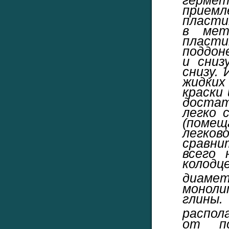
приемл
пласти
в мет
пласт
поддоне
и сниз
снизу.
жидки
краски 
доста
легко 
(пом
легк
сравн
всего 
колодц
диам
моноли
глины
распол
от по