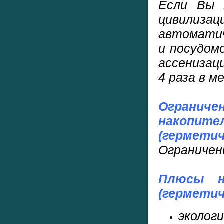
Если Вы 
цивилиз
автомати
и посудом
ассенизац
4 раза в м
Ограни
накоп
(гермети
Ограничен
Плюсы н
(гермети
эколо