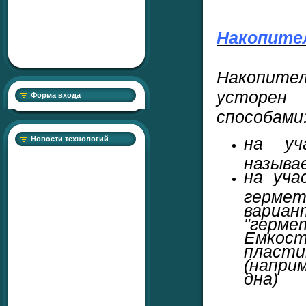
Накопите
Накопите
усторен
Форма входа
способами
на уч
Новости технологий
называе
на уча
герме
вариа
"герм
Емкост
пласти
(напри
дна)