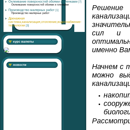
Оклеивание поверхностей обоями и пленками
[7]
Оклеивание поверхностей обоями и пленками
Решение
Производство малярных работ
[1]
Производство малярных работ
канализ
Дренажная
система,канализация,отопление,водоснабжение-
значител
технологии
[3]
сил и 
оптималь
курс валюты
именно Ва
Начнем с 
новости
можно вы
канализаци
накопи
сооруж
биолог
Рассмотри