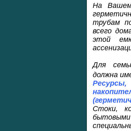
На Вашем
герметич
трубам п
всего дом
этой емк
ассенизац
Для семь
должна им
Ресурсы,
накоп
(гермети
Стоки, к
бытовы
специальн