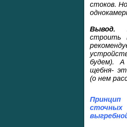
стоков. Но
однокамер
Вывод.
в 
строить 
рекомен
устройс
будем). 
щебня- эт
(о нем ра
Принцип
сточны
выгребно