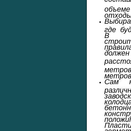
объеме
отходы 
Выбира
где бу
В с
стро
прави
долж
расст
метро
метро
Сам н
разли
заводс
колодц
бето
конст
положи
Пласт
гермет