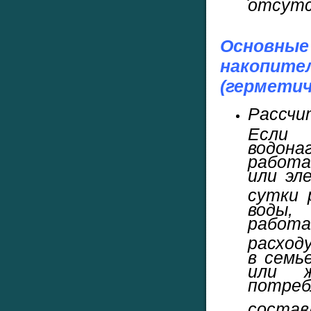
отсут
Основн
накоп
(гермети
Рассчи
Если
водон
работ
или эл
сутки 
воды,
работа
расход
в семь
или ж
потр
соста