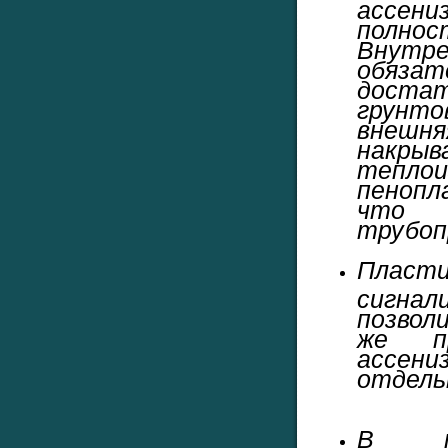
ассени
полно
Внут
обяза
доста
грунто
внешня
накры
теплои
пенопл
что п
трубоп
Плас
сигнал
позвол
же п
ассен
отдель
В пе