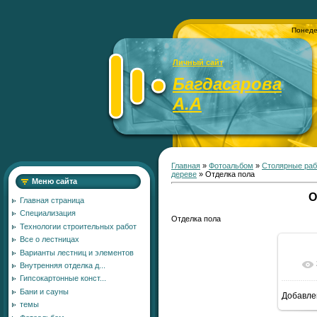
Понеде
Личный сайт
Багдасарова
А.А
Главная
»
Фотоальбом
»
Столярные раб
дереве
» Отделка пола
Меню сайта
О
Главная страница
Специализация
Отделка пола
Технологии строительных работ
Все о лестницах
Варианты лестниц и элементов
Внутренняя отделка д...
Гипсокартонные конст...
Бани и сауны
Добавле
1
темы