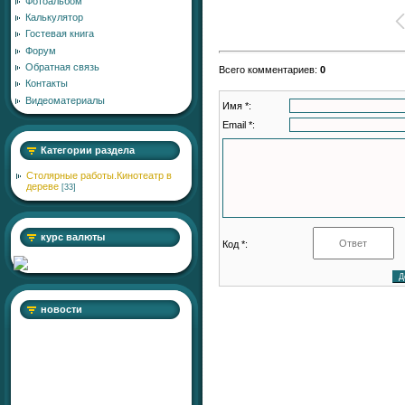
Фотоальбом
Калькулятор
Гостевая книга
Форум
Обратная связь
Всего комментариев
:
0
Контакты
Видеоматериалы
Имя *:
Email *:
Категории раздела
Столярные работы.Кинотеатр в
дереве
[33]
курс валюты
Код *:
новости