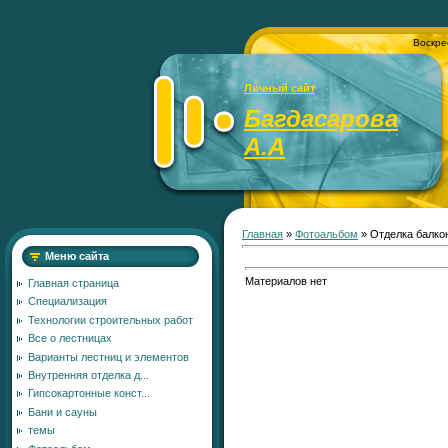
Воскре
Личный сайт
Багдасарова
А.А
Главная
»
Фотоальбом
» Отделка балко
Меню сайта
Материалов нет
Главная страница
Специализация
Технологии строительных работ
Все о лестницах
Варианты лестниц и элементов
Внутренняя отделка д...
Гипсокартонные конст...
Бани и сауны
темы