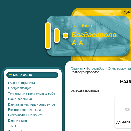
Субб
Личный сайт
Багдасарова
А.А
Главная
»
Фотоальбом
»
Электромонта
Разводка проводов
Меню сайта
Разв
Главная страница
Специализация
разводка проводов
Технологии строительных работ
Все о лестницах
Варианты лестниц и элементов
Внутренняя отделка д...
Гипсокартонные конст...
Бани и сауны
Добавле
11
темы