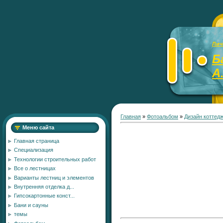
Лич
Б
А
Главная
»
Фотоальбом
»
Дизайн коттед
Меню сайта
Главная страница
Специализация
Технологии строительных работ
Все о лестницах
Варианты лестниц и элементов
Внутренняя отделка д...
Гипсокартонные конст...
Бани и сауны
темы