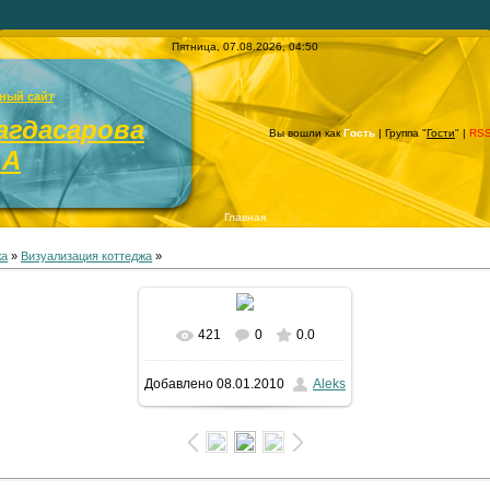
Пятница, 07.08.2026, 04:50
ный сайт
агдасарова
Вы вошли как
Гость
| Группа "
Гости
" |
RS
.А
Главная
жа
»
Визуализация коттеджа
»
421
0
0.0
В реальном размере
Добавлено
08.01.2010
Aleks
640x480
/ 22.2Kb