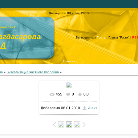
Четверг, 06.08.2026, 20:09
ный сайт
агдасарова
Вы вошли как
Гость
| Группа "
Гости
" |
RS
.А
Главная
на
»
Визуализация частного бассейна
»
455
0
0.0
В реальном размере
Добавлено
08.01.2010
Aleks
1200x900
/ 1197.5Kb