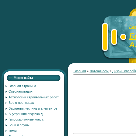
Лич
Б
А
Главная
»
Фотоальбом
»
Дизайн бассей
Меню сайта
Главная страница
Специализация
Технологии строительных работ
Все о лестницах
Варианты лестниц и элементов
Внутренняя отделка д...
Гипсокартонные конст...
Бани и сауны
темы