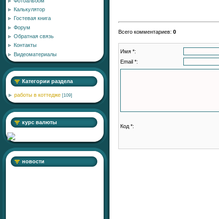
Фотоальбом
Калькулятор
Гостевая книга
Форум
Всего комментариев
:
0
Обратная связь
Контакты
Имя *:
Видеоматериалы
Email *:
Категории раздела
работы в коттедже
[109]
курс валюты
Код *:
новости