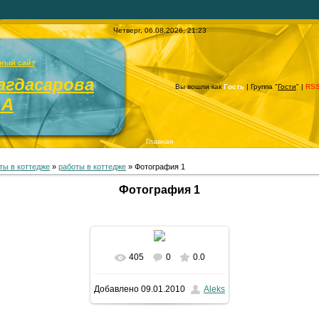
Четверг, 06.08.2026, 21:23
ный сайт
агдасарова
Вы вошли как
Гость
| Группа "
Гости
" |
RS
.А
Главная
ты в коттедже
»
работы в коттедже
» Фотография 1
Фотография 1
405
0
0.0
В реальном размере
Добавлено
09.01.2010
Aleks
1024x768
/ 368.3Kb