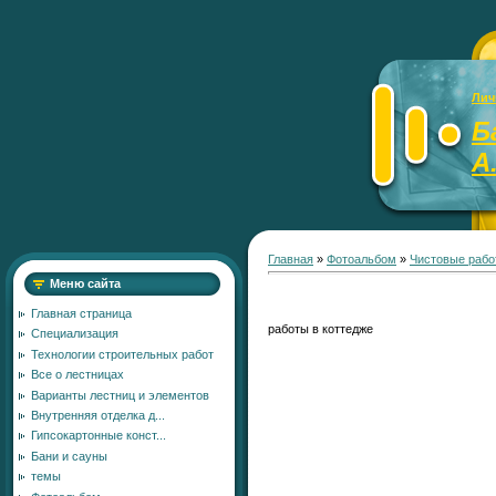
Лич
Б
А
Главная
»
Фотоальбом
»
Чистовые рабо
Меню сайта
Главная страница
работы в коттедже
Специализация
Технологии строительных работ
Все о лестницах
Варианты лестниц и элементов
Внутренняя отделка д...
Гипсокартонные конст...
Бани и сауны
темы