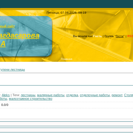
Пятница, 07.08.2026, 09:19
ный сайт
агдасарова
Вы вошли как
Гость
| Группа "
Гости
" |
RS
.А
Главная
тупени лестницы
:
Aleks
|
Теги
:
лестницы
,
малярные работы
,
отделка
,
отделочные работы
,
ремонт
,
Стол
боты
,
малоэтажное строительство
:
0.0
/
0