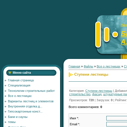
Лич
Б
А
Главная
»
Файлы
»
Все о лестницах
»
С
Меню сайта
Ступени лестницы
Главная страница
Специализация
Категория
:
Ступени лестницы
|
Добавил
Технологии строительных работ
строительство
,
фасад
,
штукатурные ра
Все о лестницах
Просмотров
:
720
|
Загрузок
:
0
|
Рейтинг
Варианты лестниц и элементов
Внутренняя отделка д...
Всего комментариев
:
0
Гипсокартонные конст...
Бани и сауны
Имя *:
темы
Email *: