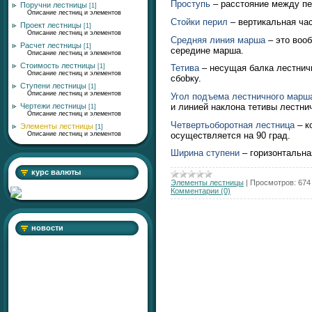
Проступь
– расстояние между пе
Поручни лестницы
[1]
Описание лестниц и элементов
Стойки перил
– вертикальная час
Проект лестницы
[1]
Описание лестниц и элементов
Средняя линия марша
– это вооб
Расчет лестницы
[1]
середине марша.
Описание лестниц и элементов
Стоимость лестницы
[1]
Тетива
– несущая балка лестничн
Описание лестниц и элементов
сбоbку.
Ступени лестницы
[1]
Описание лестниц и элементов
Угол подъема лестничного марш
Чертежи лестницы
и линией наклона тетивы лестни
[1]
Описание лестниц и элементов
Четвертьоборотная лестница
– к
Элементы лестницы
[1]
осуществляется на 90 град.
Описание лестниц и элементов
Ширина ступени
– горизонтальна
курс валюты
Элементы лестницы
|
Просмотров:
674
Комментарии (0)
новости