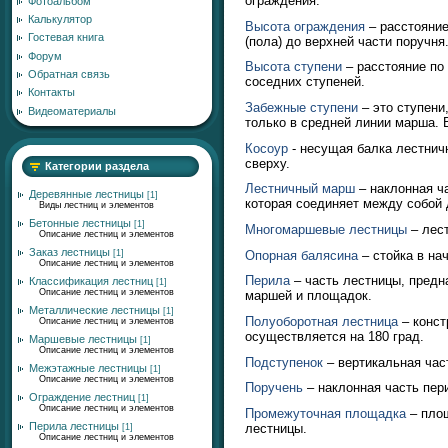
ограждения.
Фотоальбом
Калькулятор
Высота ограждения
– расстояние
Гостевая книга
(пола) до верхней части поручня
Форум
Высота ступени
– расстояние по
Обратная связь
соседних ступеней.
Контакты
Забежные ступени
– это ступени
Видеоматериалы
только в средней линии марша. 
Косоур
- несущая балка лестничн
сверху.
Категории раздела
Лестничный марш
– наклонная ча
Деревянные лестницы
[1]
которая соединяет между собой 
Виды лестниц и элементов
Бетонные лестницы
[1]
Многомаршевые лестницы
– лест
Описание лестниц и элементов
Заказ лестницы
Опорная балясина
– стойка в на
[1]
Описание лестниц и элементов
Перила
– часть лестницы, пред
Классификация лестниц
[1]
Описание лестниц и элементов
маршей и площадок.
Металлические лестницы
[1]
Полуоборотная лестница
– конст
Описание лестниц и элементов
осуществляется на 180 град.
Маршевые лестницы
[1]
Описание лестниц и элементов
Подступенок
– вертикальная час
Межэтажные лестницы
[1]
Описание лестниц и элементов
Поручень
– наклонная часть пер
Ограждение лестниц
[1]
Описание лестниц и элементов
Промежуточная площадка
– пло
Перила лестницы
лестницы.
[1]
Описание лестниц и элементов