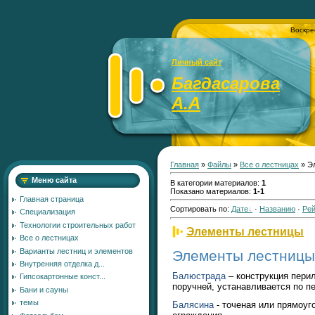
Воскре
Личный сайт
Багдасарова
А.А
Главная
»
Файлы
»
Все о лестницах
» Э
Меню сайта
В категории материалов
:
1
Показано материалов
:
1-1
Главная страница
Сортировать по
:
Дате
·
Названию
·
Рей
Специализация
Технологии строительных работ
Элементы лестницы
Все о лестницах
Варианты лестниц и элементов
Элементы лестницы
Внутренняя отделка д...
Балюстрада
– конструкция пери
Гипсокартонные конст...
поручней, устанавливается по п
Бани и сауны
темы
Балясина
- точеная или прямоуг