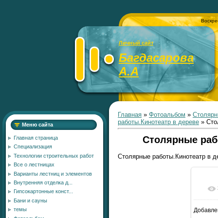
Воскре
Личный сайт
Багдасарова
А.А
Главная
»
Фотоальбом
»
Столярн
работы.Кинотеатр в дереве
» Сто
Меню сайта
Столярные раб
Главная страница
Специализация
Технологии строительных работ
Столярные работы.Кинотеатр в д
Все о лестницах
Варианты лестниц и элементов
Внутренняя отделка д...
Гипсокартонные конст...
Бани и сауны
темы
Добавле
6