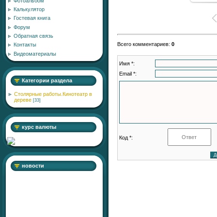
Фотоальбом
Калькулятор
Гостевая книга
Форум
Обратная связь
Всего комментариев
:
0
Контакты
Видеоматериалы
Имя *:
Email *:
Категории раздела
Столярные работы.Кинотеатр в
дереве
[33]
курс валюты
Код *:
новости