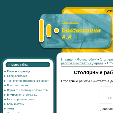
Субб
Личный сайт
Багдасарова
А.А
Главная
»
Фотоальбом
»
Столярн
работы.Кинотеатр в дереве
» Сто
Меню сайта
Столярные раб
Главная страница
Специализация
Технологии строительных работ
Столярные работы.Кинотеатр в д
Все о лестницах
Варианты лестниц и элементов
Внутренняя отделка д...
Гипсокартонные конст...
Бани и сауны
темы
Добавле