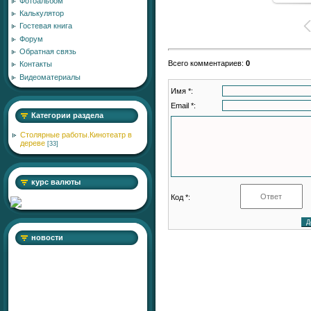
Фотоальбом
Калькулятор
Гостевая книга
Форум
Обратная связь
Всего комментариев
:
0
Контакты
Видеоматериалы
Имя *:
Email *:
Категории раздела
Столярные работы.Кинотеатр в
дереве
[33]
курс валюты
Код *:
новости