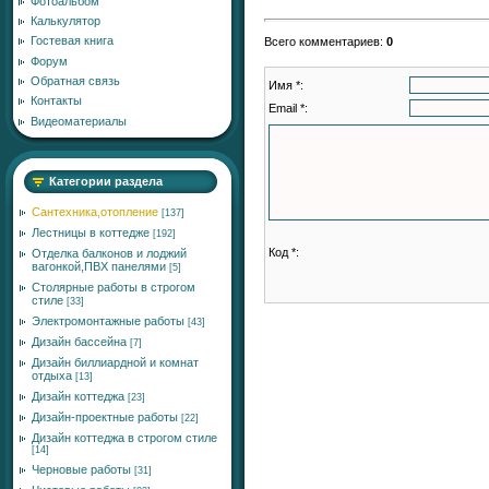
Фотоальбом
Калькулятор
Гостевая книга
Всего комментариев
:
0
Форум
Обратная связь
Имя *:
Контакты
Email *:
Видеоматериалы
Категории раздела
Сантехника,отопление
[137]
Лестницы в коттедже
[192]
Код *:
Отделка балконов и лоджий
вагонкой,ПВХ панелями
[5]
Столярные работы в строгом
стиле
[33]
Электромонтажные работы
[43]
Дизайн бассейна
[7]
Дизайн биллиардной и комнат
отдыха
[13]
Дизайн коттеджа
[23]
Дизайн-проектные работы
[22]
Дизайн коттеджа в строгом стиле
[14]
Черновые работы
[31]