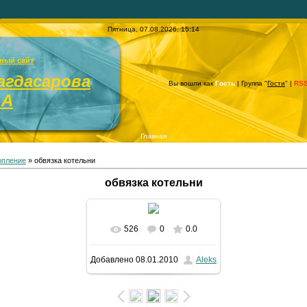
Пятница, 07.08.2026, 15:14
ный сайт
агдасарова
Вы вошли как
Гость
| Группа "
Гости
" |
RS
.А
Главная
опление
» обвязка котельни
обвязка котельни
526
0
0.0
В реальном размере
Добавлено
08.01.2010
Aleks
1125x1500
/ 126.8Kb