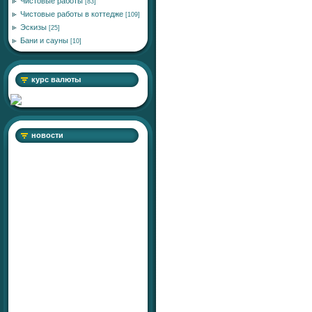
Чистовые работы
[83]
Чистовые работы в коттедже
[109]
Эскизы
[25]
Бани и сауны
[10]
курс валюты
новости