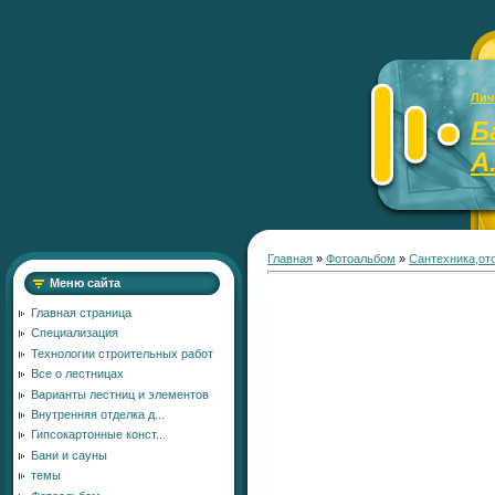
Лич
Б
А
Главная
»
Фотоальбом
»
Сантехника,от
Меню сайта
Главная страница
Специализация
Технологии строительных работ
Все о лестницах
Варианты лестниц и элементов
Внутренняя отделка д...
Гипсокартонные конст...
Бани и сауны
темы