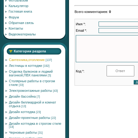
Фотоальбом
Калькулятор
Гостевая книга
Всего комментариев
:
0
Форум
Обратная связь
Имя *:
Контакты
Email *:
Видеоматериалы
Категории раздела
Сантехника,отопление
[137]
Лестницы в коттедже
[192]
Код *:
Отделка балконов и лоджий
вагонкой,ПВХ панелями
[5]
Столярные работы в строгом
стиле
[33]
Электромонтажные работы
[43]
Дизайн бассейна
[7]
Дизайн биллиардной и комнат
отдыха
[13]
Дизайн коттеджа
[23]
Дизайн-проектные работы
[22]
Дизайн коттеджа в строгом стиле
[14]
Черновые работы
[31]