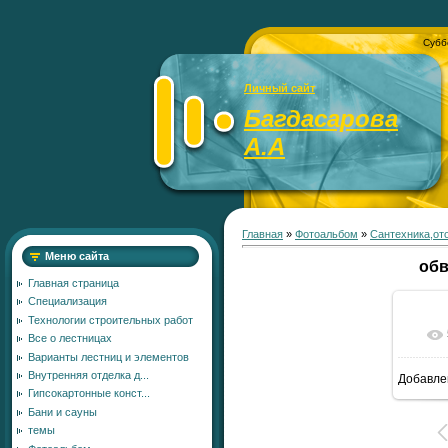
Субб
Личный сайт
Багдасарова
А.А
Главная
»
Фотоальбом
»
Сантехника,от
Меню сайта
обв
Главная страница
Специализация
Технологии строительных работ
Все о лестницах
Варианты лестниц и элементов
Внутренняя отделка д...
Добавле
11
Гипсокартонные конст...
Бани и сауны
темы