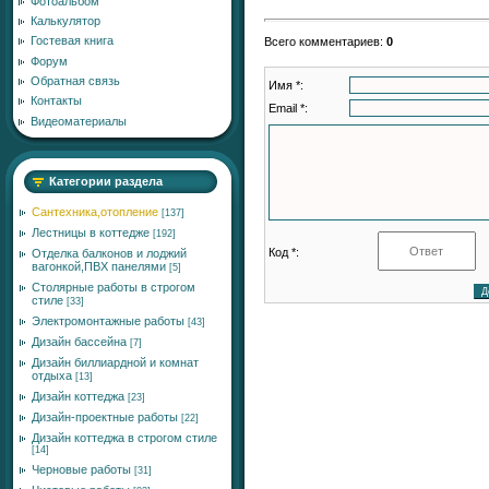
Фотоальбом
Калькулятор
Гостевая книга
Всего комментариев
:
0
Форум
Обратная связь
Имя *:
Контакты
Email *:
Видеоматериалы
Категории раздела
Сантехника,отопление
[137]
Лестницы в коттедже
[192]
Код *:
Отделка балконов и лоджий
вагонкой,ПВХ панелями
[5]
Столярные работы в строгом
стиле
[33]
Электромонтажные работы
[43]
Дизайн бассейна
[7]
Дизайн биллиардной и комнат
отдыха
[13]
Дизайн коттеджа
[23]
Дизайн-проектные работы
[22]
Дизайн коттеджа в строгом стиле
[14]
Черновые работы
[31]