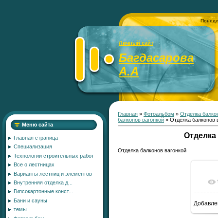
Понеде
Личный сайт
Багдасарова
А.А
Главная
»
Фотоальбом
»
Отделка балко
балконов вагонкой
» Отделка балконов 
Меню сайта
Отделка
Главная страница
Специализация
Отделка балконов вагонкой
Технологии строительных работ
Все о лестницах
Варианты лестниц и элементов
Внутренняя отделка д...
Гипсокартонные конст...
Бани и сауны
Добавле
8
темы