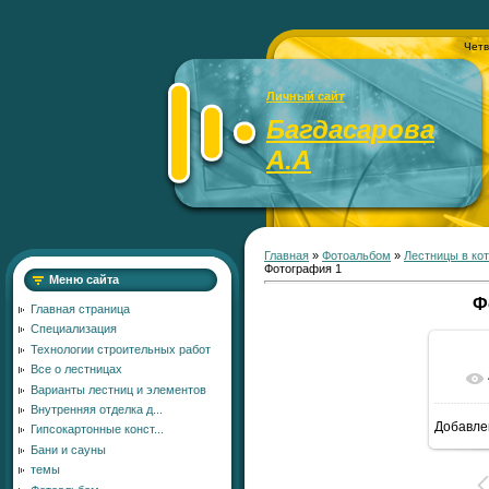
Четв
Личный сайт
Багдасарова
А.А
Главная
»
Фотоальбом
»
Лестницы в ко
Фотография 1
Меню сайта
Ф
Главная страница
Специализация
Технологии строительных работ
Все о лестницах
Варианты лестниц и элементов
Внутренняя отделка д...
Добавле
Гипсокартонные конст...
15
Бани и сауны
темы