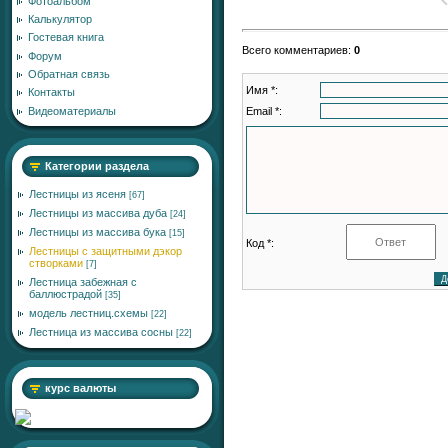
Фотоальбом
Калькулятор
Гостевая книга
Всего комментариев
:
0
Форум
Обратная связь
Имя *:
Контакты
Email *:
Видеоматериалы
Категории раздела
Лестницы из ясеня
[67]
Лестницы из массива дуба
[24]
Лестницы из массива бука
[15]
Код *:
Лестницы с защитными дэкор
створками
[7]
Лестница забежная с
баллюстрадой
[35]
модель лестниц.схемы
[22]
Лестница из массива сосны
[22]
курс валюты