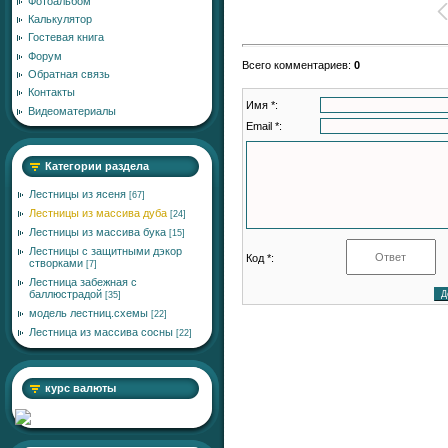
Фотоальбом
Калькулятор
Гостевая книга
Форум
Всего комментариев
:
0
Обратная связь
Контакты
Имя *:
Видеоматериалы
Email *:
Категории раздела
Лестницы из ясеня
[67]
Лестницы из массива дуба
[24]
Лестницы из массива бука
[15]
Лестницы с защитными дэкор
Код *:
створками
[7]
Лестница забежная с
баллюстрадой
[35]
модель лестниц.схемы
[22]
Лестница из массива сосны
[22]
курс валюты