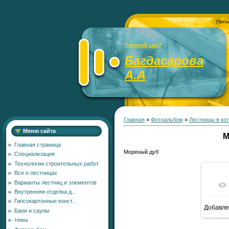
Пятн
Личный сайт
Багдасарова
А.А
Главная
»
Фотоальбом
»
Лестницы в ко
Меню сайта
М
Главная страница
Мореный дуб
Специализация
Технологии строительных работ
Все о лестницах
Варианты лестниц и элементов
Внутренняя отделка д...
Гипсокартонные конст...
Добавле
Бани и сауны
12
темы