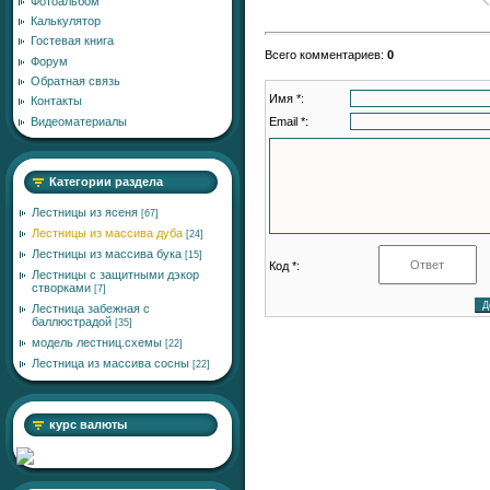
Фотоальбом
Калькулятор
Гостевая книга
Всего комментариев
:
0
Форум
Обратная связь
Имя *:
Контакты
Email *:
Видеоматериалы
Категории раздела
Лестницы из ясеня
[67]
Лестницы из массива дуба
[24]
Лестницы из массива бука
[15]
Код *:
Лестницы с защитными дэкор
створками
[7]
Лестница забежная с
баллюстрадой
[35]
модель лестниц.схемы
[22]
Лестница из массива сосны
[22]
курс валюты