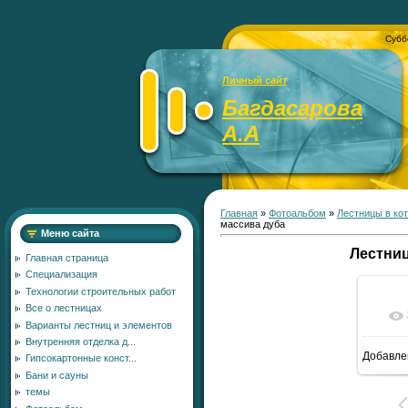
Субб
Личный сайт
Багдасарова
А.А
Главная
»
Фотоальбом
»
Лестницы в ко
массива дуба
Меню сайта
Лестниц
Главная страница
Специализация
Технологии строительных работ
Все о лестницах
Варианты лестниц и элементов
Внутренняя отделка д...
Добавле
Гипсокартонные конст...
Бани и сауны
темы