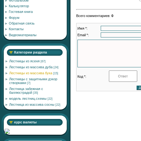
Фотоальбом
Калькулятор
Гостевая книга
Всего комментариев
:
0
Форум
Обратная связь
Имя *:
Контакты
Email *:
Видеоматериалы
Категории раздела
Лестницы из ясеня
[67]
Лестницы из массива дуба
[24]
Лестницы из массива бука
[15]
Код *:
Лестницы с защитными дэкор
створками
[7]
Лестница забежная с
баллюстрадой
[35]
модель лестниц.схемы
[22]
Лестница из массива сосны
[22]
курс валюты