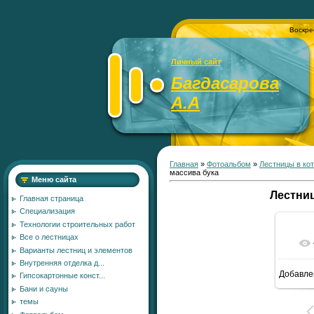
Воскре
Личный сайт
Багдасарова
А.А
Главная
»
Фотоальбом
»
Лестницы в ко
массива бука
Меню сайта
Лестниц
Главная страница
Специализация
Технологии строительных работ
Все о лестницах
Варианты лестниц и элементов
Внутренняя отделка д...
Добавле
Гипсокартонные конст...
Бани и сауны
темы