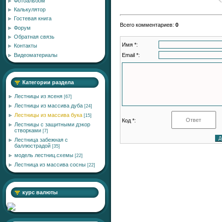
Фотоальбом
Калькулятор
Гостевая книга
Всего комментариев
:
0
Форум
Обратная связь
Имя *:
Контакты
Email *:
Видеоматериалы
Категории раздела
Лестницы из ясеня
[67]
Лестницы из массива дуба
[24]
Лестницы из массива бука
[15]
Код *:
Лестницы с защитными дэкор
створками
[7]
Лестница забежная с
баллюстрадой
[35]
модель лестниц.схемы
[22]
Лестница из массива сосны
[22]
курс валюты