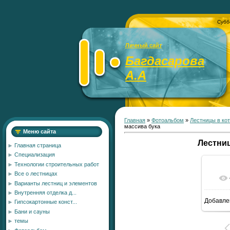
Субб
Личный сайт
Багдасарова
А.А
Главная
»
Фотоальбом
»
Лестницы в ко
массива бука
Меню сайта
Лестниц
Главная страница
Специализация
Технологии строительных работ
Все о лестницах
Варианты лестниц и элементов
Внутренняя отделка д...
Добавле
Гипсокартонные конст...
Бани и сауны
темы