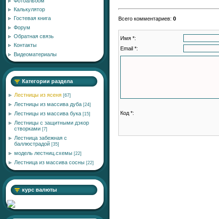
Фотоальбом
Калькулятор
Гостевая книга
Всего комментариев
:
0
Форум
Обратная связь
Имя *:
Контакты
Email *:
Видеоматериалы
Категории раздела
Лестницы из ясеня
[67]
Лестницы из массива дуба
[24]
Код *:
Лестницы из массива бука
[15]
Лестницы с защитными дэкор
створками
[7]
Лестница забежная с
баллюстрадой
[35]
модель лестниц.схемы
[22]
Лестница из массива сосны
[22]
курс валюты