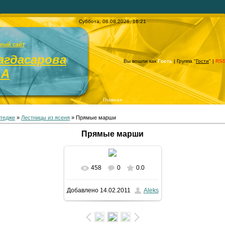
Суббота, 08.08.2026, 16:21
ный сайт
агдасарова
Вы вошли как
Гость
| Группа "
Гости
" |
RS
.А
Главная
ттедже
»
Лестницы из ясеня
» Прямые марши
Прямые марши
458
0
0.0
В реальном размере
Добавлено
14.02.2011
Aleks
601x836
/ 159.0Kb