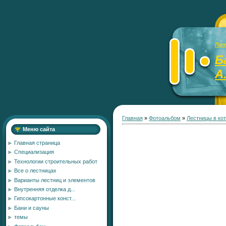
Лич
Б
А
Главная
»
Фотоальбом
»
Лестницы в ко
Меню сайта
Главная страница
Специализация
Технологии строительных работ
Все о лестницах
Варианты лестниц и элементов
Внутренняя отделка д...
Гипсокартонные конст...
Бани и сауны
темы