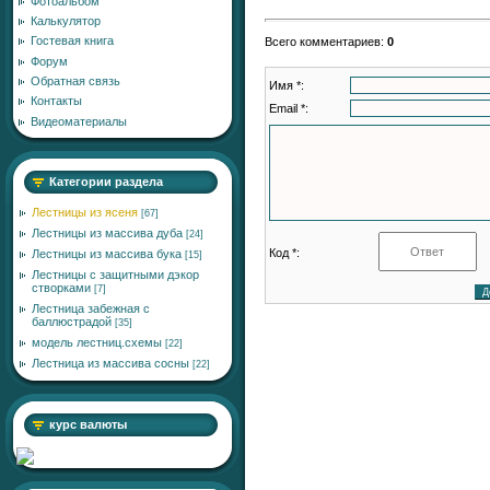
Фотоальбом
Калькулятор
Гостевая книга
Всего комментариев
:
0
Форум
Обратная связь
Имя *:
Контакты
Email *:
Видеоматериалы
Категории раздела
Лестницы из ясеня
[67]
Лестницы из массива дуба
[24]
Код *:
Лестницы из массива бука
[15]
Лестницы с защитными дэкор
створками
[7]
Лестница забежная с
баллюстрадой
[35]
модель лестниц.схемы
[22]
Лестница из массива сосны
[22]
курс валюты