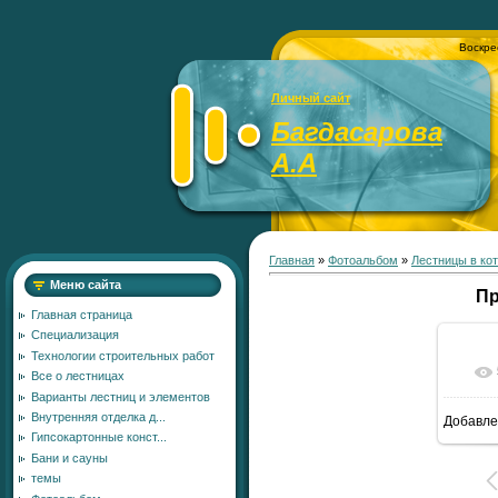
Воскре
Личный сайт
Багдасарова
А.А
Главная
»
Фотоальбом
»
Лестницы в ко
Меню сайта
П
Главная страница
Специализация
Технологии строительных работ
Все о лестницах
Варианты лестниц и элементов
Внутренняя отделка д...
Добавле
6
Гипсокартонные конст...
Бани и сауны
темы