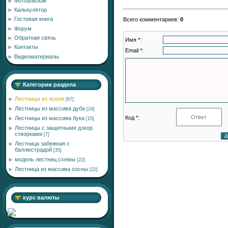
Фотоальбом
Калькулятор
Гостевая книга
Всего комментариев
:
0
Форум
Обратная связь
Имя *:
Контакты
Email *:
Видеоматериалы
Категории раздела
Лестницы из ясеня
[67]
Лестницы из массива дуба
[24]
Код *:
Лестницы из массива бука
[15]
Лестницы с защитными дэкор
створками
[7]
Лестница забежная с
баллюстрадой
[35]
модель лестниц.схемы
[22]
Лестница из массива сосны
[22]
курс валюты