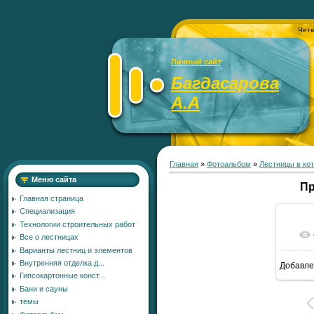
Четв
Личный сайт
Багдасарова
А.А
Главная
»
Фотоальбом
»
Лестницы в ко
Меню сайта
П
Главная страница
Специализация
Технологии строительных работ
Все о лестницах
Варианты лестниц и элементов
Внутренняя отделка д...
Добавле
1
Гипсокартонные конст...
Бани и сауны
темы