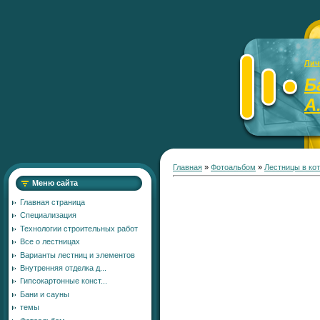
Лич
Б
А
Главная
»
Фотоальбом
»
Лестницы в ко
Меню сайта
Главная страница
Специализация
Технологии строительных работ
Все о лестницах
Варианты лестниц и элементов
Внутренняя отделка д...
Гипсокартонные конст...
Бани и сауны
темы