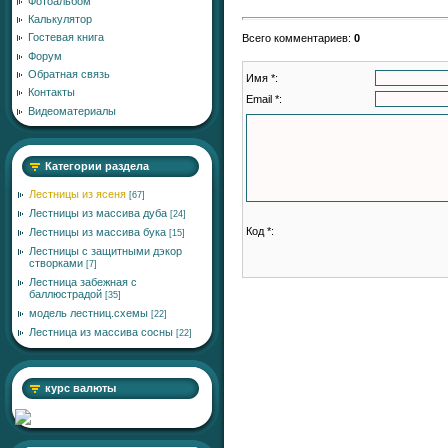
Фотоальбом
Калькулятор
Гостевая книга
Всего комментариев
:
0
Форум
Обратная связь
Имя *:
Контакты
Email *:
Видеоматериалы
Категории раздела
Лестницы из ясеня
[67]
Лестницы из массива дуба
[24]
Код *:
Лестницы из массива бука
[15]
Лестницы с защитными дэкор
створками
[7]
Лестница забежная с
баллюстрадой
[35]
модель лестниц.схемы
[22]
Лестница из массива сосны
[22]
курс валюты