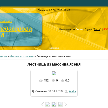
Пятница, 07.08.2026, 18:42
ный сайт
агдасарова
Вы вошли как
Гость
| Группа "
Гости
" |
RS
.А
Главная
ттедже
»
Лестницы из ясеня
» Лестница из массива ясеня
Лестница из массива ясеня
452
0
0.0
Добавлено
08.01.2010
Aleks