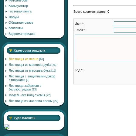
Фотоальбом
Калькулятор
Гостевая книга
Всего комментариев
:
0
Форум
Обратная связь
Имя *:
Контакты
Email *:
Видеоматериалы
Категории раздела
Лестницы из ясеня
[67]
Лестницы из массива дуба
[24]
Код *:
Лестницы из массива бука
[15]
Лестницы с защитными дэкор
створками
[7]
Лестница забежная с
баллюстрадой
[35]
модель лестниц.схемы
[22]
Лестница из массива сосны
[22]
курс валюты