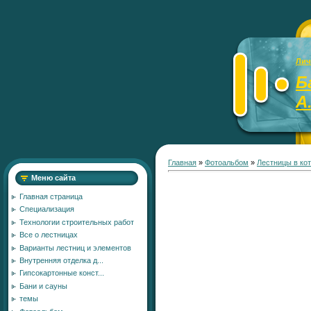
Лич
Б
А
Главная
»
Фотоальбом
»
Лестницы в ко
Меню сайта
Главная страница
Специализация
Технологии строительных работ
Все о лестницах
Варианты лестниц и элементов
Внутренняя отделка д...
Гипсокартонные конст...
Бани и сауны
темы