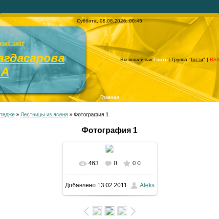
Суббота, 08.08.2026, 00:45
ный сайт
агдасарова
Вы вошли как
Гость
| Группа "
Гости
" |
RS
.А
Главная
ттедже
»
Лестницы из ясеня
» Фотография 1
Фотография 1
463
0
0.0
В реальном размере
Добавлено
13.02.2011
Aleks
1600x1200
/ 138.2Kb