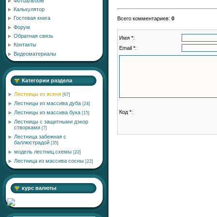
Фотоальбом
Калькулятор
Гостевая книга
Всего комментариев
:
0
Форум
Обратная связь
Имя *:
Контакты
Email *:
Видеоматериалы
Категории раздела
Лестницы из ясеня
[67]
Лестницы из массива дуба
[24]
Код *:
Лестницы из массива бука
[15]
Лестницы с защитными дэкор
створками
[7]
Лестница забежная с
баллюстрадой
[35]
модель лестниц.схемы
[22]
Лестница из массива сосны
[22]
курс валюты