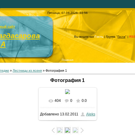
Пятница, 07.08.2026, 22:56
ный сайт
агдасарова
Вы вошли как
Гость
| Группа "
Гости
" |
RS
.А
Главная
ттедже
»
Лестницы из ясеня
» Фотография 1
Фотография 1
404
0
0.0
В реальном размере
Добавлено
13.02.2011
Aleks
1200x1600
/ 108.1Kb