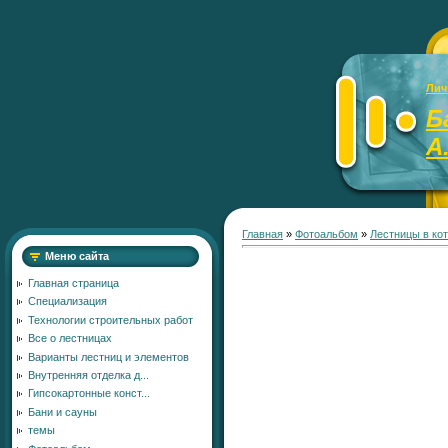
Лич
Б
А
Главная
»
Фотоальбом
»
Лестницы в ко
Меню сайта
Главная страница
Специализация
Технологии строительных работ
Все о лестницах
Варианты лестниц и элементов
Внутренняя отделка д...
Гипсокартонные конст...
Бани и сауны
темы